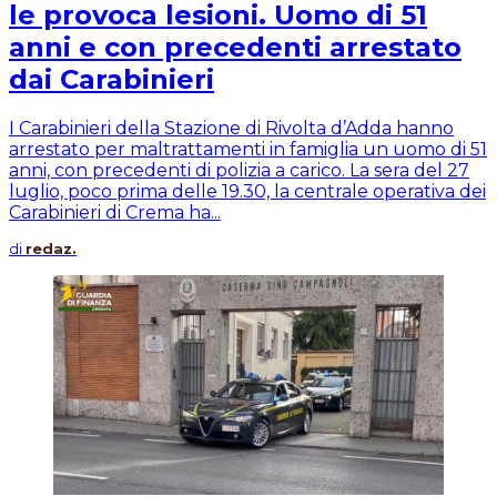
le provoca lesioni. Uomo di 51
anni e con precedenti arrestato
dai Carabinieri
I Carabinieri della Stazione di Rivolta d’Adda hanno
arrestato per maltrattamenti in famiglia un uomo di 51
anni, con precedenti di polizia a carico. La sera del 27
luglio, poco prima delle 19.30, la centrale operativa dei
Carabinieri di Crema ha...
di
redaz.