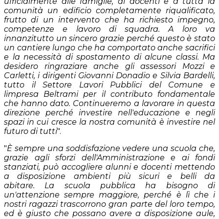
ufficialmente alle famiglie, ai docenti e a tutta la
comunità un edificio completamente riqualificato,
frutto di un intervento che ha richiesto impegno,
competenze e lavoro di squadra. A loro va
innanzitutto un sincero grazie perché questo è stato
un cantiere lungo che ha comportato anche sacrifici
e la necessità di spostamento di alcune classi. Ma
desidero ringraziare anche gli assessori Mozzi e
Carletti, i dirigenti Giovanni Donadio e Silvia Bardelli,
tutto il Settore Lavori Pubblici del Comune e
limpresa Beltrami per il contributo fondamentale
che hanno dato. Continueremo a lavorare in questa
direzione perché investire nell'educazione e negli
spazi in cui cresce la nostra comunità è investire nel
futuro di tutti
".
"
È sempre una soddisfazione vedere una scuola che,
grazie agli sforzi dell'Amministrazione e ai fondi
stanziati, può accogliere alunni e docenti mettendo
a disposizione ambienti più sicuri e belli da
abitare.
La scuola pubblica ha bisogno di
un'attenzione sempre maggiore, perché è lì che i
nostri ragazzi trascorrono gran parte del loro tempo,
ed è giusto che possano avere a disposizione aule,