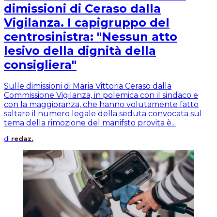
dimissioni di Ceraso dalla
Vigilanza. I capigruppo del
centrosinistra: "Nessun atto
lesivo della dignità della
consigliera"
Sulle dimissioni di Maria Vittoria Ceraso dalla
Commissione Vigilanza, in polemica con il sindaco e
con la maggioranza, che hanno volutamente fatto
saltare il numero legale della seduta convocata sul
tema della rimozione del manifsto provita è...
di
redaz.