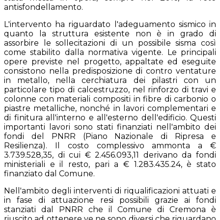
antisfondellamento.
L'intervento ha riguardato l'adeguamento sismico in
quanto la struttura esistente non è in grado di
assorbire le sollecitazioni di un possibile sisma così
come stabilito dalla normativa vigente. Le principali
opere previste nel progetto, appaltate ed eseguite
consistono nella predisposizione di contro ventature
in metallo, nella cerchiatura dei pilastri con un
particolare tipo di calcestruzzo, nel rinforzo di travi e
colonne con materiali compositi in fibre di carbonio o
piastre metalliche, nonché in lavori complementari e
di finitura all'interno e all'esterno dell'edificio. Questi
importanti lavori sono stati finanziati nell'ambito dei
fondi del PNRR (Piano Nazionale di Ripresa e
Resilienza). Il costo complessivo ammonta a €
3.739.528,35, di cui € 2.456.093,11 derivano da fondi
ministeriali e il resto, pari a € 1.283.435.24, è stato
finanziato dal Comune.
Nell'ambito degli interventi di riqualificazioni attuati e
in fase di attuazione resi possibili grazie ai fondi
stanziati dal PNRR che il Comune di Cremona è
riuscito ad ottenere ve ne sono diversi che riguardano