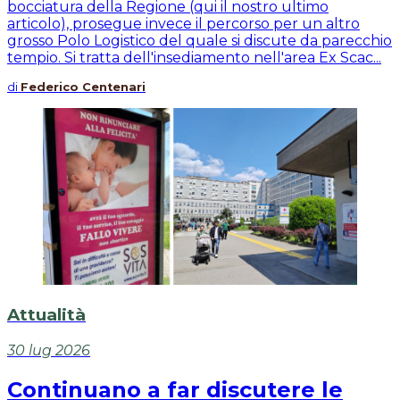
bocciatura della Regione (qui il nostro ultimo
articolo), prosegue invece il percorso per un altro
grosso Polo Logistico del quale si discute da parecchio
tempio. Si tratta dell'insediamento nell'area Ex Scac...
di
Federico Centenari
Attualità
30 lug 2026
Continuano a far discutere le