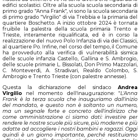
edifici scolastici. Oltre alla scuola scuola secondaria di
primo grado "Anna Frank", vi sono la scuola secondaria
di primo grado "Virgilio" di via Trebbia e la primaria del
quartiere Boschetto. A inizio ottobre 2024 è tornata
fruibile la palestra della scuola primaria Trento e
Trieste, interamente riqualificata, ed è in corso la
realizzazione del nuovo Polo Infanzia di via dei Classici,
al quartiere Po. Infine, nel corso del tempo, il Comune
ha provveduto alla verifica di vulnerabilità sismica
delle scuole infanzia Castello, Gallina e S. Ambrogio,
delle scuole primarie L. Bissolati, Don Primo Mazzolari,
C. Monteverdi, A. Stradivari, Realdo Colombo, S.
Ambrogio e Trento Trieste (con palestre annesse).
Questa la dichiarazione del sindaco
Andrea
Virgilio
nel momento dell'inaugurazione: "
L'Anna
Frank è la terza scuola che inauguriamo dall'inizio
del mandato, e questo non è soltanto un numero,
ma un segnale forte e concreto dell'indirizzo che
come amministrazione ci siamo dati: investire per
rendere le nostre scuole più sicure, più moderne e più
adatte ad accogliere i nostri bambini e ragazzi. Oggi
quindi è un giorno importante, perché restituiamo