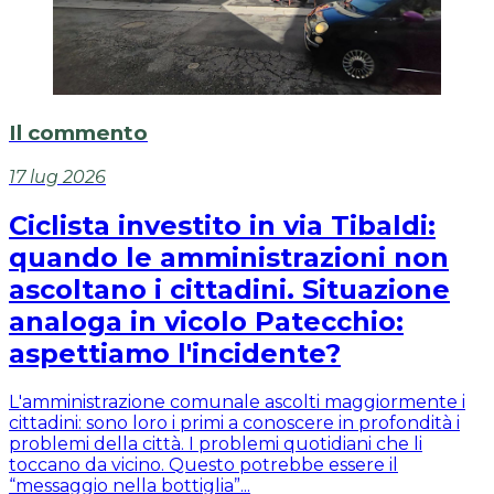
Il commento
17 lug 2026
Ciclista investito in via Tibaldi:
quando le amministrazioni non
ascoltano i cittadini. Situazione
analoga in vicolo Patecchio:
aspettiamo l'incidente?
L'amministrazione comunale ascolti maggiormente i
cittadini: sono loro i primi a conoscere in profondità i
problemi della città. I problemi quotidiani che li
toccano da vicino. Questo potrebbe essere il
“messaggio nella bottiglia”...