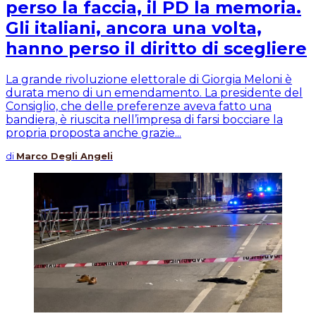
perso la faccia, il PD la memoria.
Gli italiani, ancora una volta,
hanno perso il diritto di scegliere
La grande rivoluzione elettorale di Giorgia Meloni è
durata meno di un emendamento. La presidente del
Consiglio, che delle preferenze aveva fatto una
bandiera, è riuscita nell’impresa di farsi bocciare la
propria proposta anche grazie...
di
Marco Degli Angeli