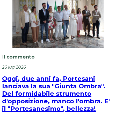
Il commento
26 lug 2026
Oggi, due anni fa, Portesani
lanciava la sua "Giunta Ombra".
Del formidabile strumento
d'opposizione, manco l'ombra. E'
il "Portesanesimo", bellezza!