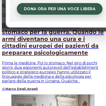
Il commento
DONA ORA PER UNA VOCE LIBERA
01 ago 2026
Il malato, le medicine e lo
stomaco per la guerra. Quando le
armi diventano una cura e i
cittadini europei dei pazienti da
preparare psicologicamente
Prima le medicine. Poi lo stomaco. Nel giro di pochi
giorni, due esponenti autorevoli dell’establishment
politico e strategico europeo hanno utilizzato il
linguaggio della medicina e della psicologia per
parlare della guerra in Ucraina. Qualche...
di
Marco Degli Angeli