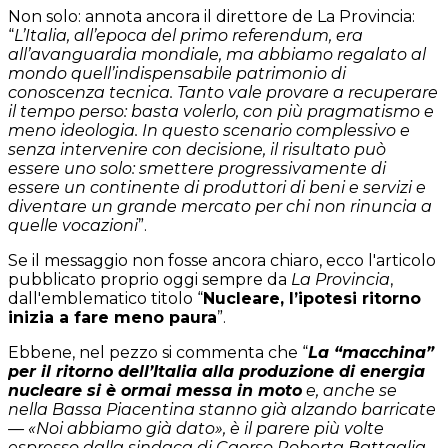
Non solo: annota ancora il direttore de La Provincia:
“
L’Italia, all’epoca del primo referendum, era
all’avanguardia mondiale, ma abbiamo regalato al
mondo quell’indispensabile patrimonio di
conoscenza tecnica. Tanto vale provare a recuperare
il tempo perso: basta volerlo, con più pragmatismo e
meno ideologia. In questo scenario complessivo e
senza intervenire con decisione, il risultato può
essere uno solo: smettere progressivamente di
essere un continente di produttori di beni e servizi e
diventare un grande mercato per chi non rinuncia a
quelle vocazioni
”.
Se il messaggio non fosse ancora chiaro, ecco l'articolo
pubblicato proprio oggi sempre da
La Provincia
,
dall'emblematico titolo “
Nucleare, l’ipotesi ritorno
inizia a fare meno paura
”.
Ebbene, nel pezzo si commenta che “
La “macchina”
per il ritorno dell’Italia alla produzione di energia
nucleare si è ormai messa in moto
e, anche se
nella Bassa Piacentina stanno già alzando barricate
— «Noi abbiamo già dato», è il parere più volte
espresso dalla sindaca di Caorso Roberta Battaglia