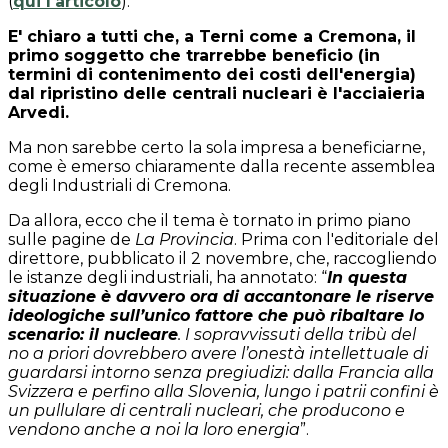
(
qui l'articolo
).
E' chiaro a tutti che, a Terni come a Cremona, il
primo soggetto che trarrebbe beneficio (in
termini di contenimento dei costi dell'energia)
dal ripristino delle centrali nucleari è l'acciaieria
Arvedi.
Ma non sarebbe certo la sola impresa a beneficiarne,
come è emerso chiaramente dalla recente assemblea
degli Industriali di Cremona.
Da allora, ecco che il tema è tornato in primo piano
sulle pagine de
La Provincia
. Prima con l'editoriale del
direttore, pubblicato il 2 novembre, che, raccogliendo
le istanze degli industriali, ha annotato: “
In questa
situazione è davvero ora di accantonare le riserve
ideologiche sull’unico fattore che può ribaltare lo
scenario: il nucleare
. I sopravvissuti della tribù del
no a priori dovrebbero avere l’onestà intellettuale di
guardarsi intorno senza pregiudizi: dalla Francia alla
Svizzera e perfino alla Slovenia, lungo i patrii confini è
un pullulare di centrali nucleari, che producono e
vendono anche a noi la loro energia
”.