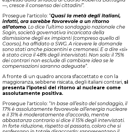
—, cresce il consenso dei cittadini”
.
Prosegue l'articolo: “
Quasi la metà degli italiani,
infatti, ora sarebbe favorevole a un ritorno
all’atomo
. Lo dice l’ultimo sondaggio nazionale che
Sogin, società governativa incaricata della
dismissione degli ex impianti (compreso quello di
Caorso), ha affidato a SWG. A ricevere le domande
sono stati anche piacentini e cremonesi. E a dire «sì»
è stato circa il 48% degli intervistati. Non solo: il 75%
dei contrari non esclude di cambiare idea se le
compensazioni saranno adeguate
”.
A fronte di un quadro ancora sfaccettato e con la
maggioranza, sebbene risicata, degli italiani contrari,
si
presenta l'ipotesi del ritorno al nucleare come
assolutamente positiva.
Prosegue l'articolo: “
In base all’esito del sondaggio, il
17% è assolutamente favorevole all’energia nucleare
e il 31% è moderatamente d’accordo, mentre
abbastanza contrario si dice il 15% degli intervistati.
In forte riduzione, rispetto al passato, coloro che si
professano in totale disaccordo: rappresentano il