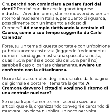
Ora,
perché non cominciare a parlare fuori dai
denti?
Perché non dire che le grandi imprese
industriali, Arvedi in primis, stanno muovendosi per un
ritorno al nucleare in Italia e, per quanto ci riguarda,
possibilmente con un impianto a ridosso di
Cremona?
Ad esempio riattivando la centrale di
Caorso, come a suo tempo suggerito da Carlo
Calenda?
Forse, su un tema di questa portata e con un'opinione
pubblica ancora così divisa (leggendo freddamente i
numeri il sondaggio mostra una spaccatura netta,
quasi il 50% per il sì e poco più del 50% per il no)
sarebbe il caso di parlare chiaramente,
avviare un
confronto con la cittadinanza.
Uscire dalle assemblee degli industriali e dalle pagine
del giornale e portare il tema tra la gente.
A
Cremona davvero i cittadini vogliono il ritorno di
una centrale nucleare?
Se ne parli apertamente, non facendo scivolare
articoli qua e là, organizzando convegni e cercando di
muovere l'opinione pubblica un poco per volta.