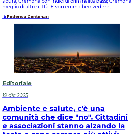
sicura, Cremona con indici di criminalità bassi; Cremona
meglio di altre città. E vorremmo ben vedere,...
di
Federico Centenari
Editoriale
19 dic 2025
Ambiente e salute, c'è una
comunità che dice "no". Cittadini
e associazioni stanno alzando la