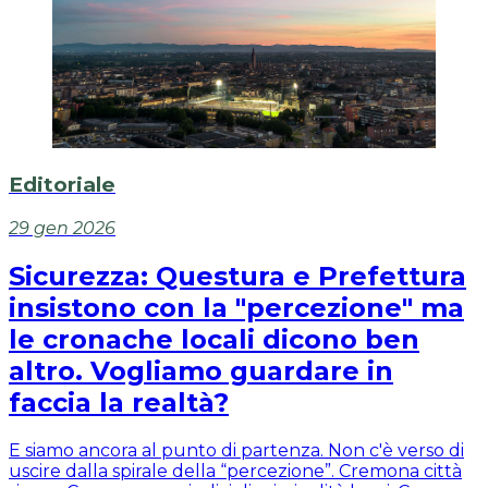
Editoriale
29 gen 2026
Sicurezza: Questura e Prefettura
insistono con la "percezione" ma
le cronache locali dicono ben
altro. Vogliamo guardare in
faccia la realtà?
E siamo ancora al punto di partenza. Non c'è verso di
uscire dalla spirale della “percezione”. Cremona città