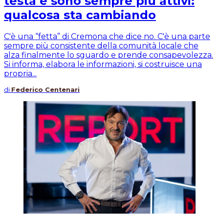
testa e sono sempre più attivi:
qualcosa sta cambiando
C'è una “fetta” di Cremona che dice no. C'è una parte
sempre più consistente della comunità locale che
alza finalmente lo sguardo e prende consapevolezza.
Si informa, elabora le informazioni, si costruisce una
propria...
di
Federico Centenari