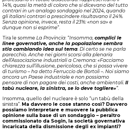
14%, quasi la metà di coloro che si dicevano del tutto
contrari in un analogo sondaggio nel 2024, quando
gli italiani contrari a prescindere risultavano il 24%.
Senza opinione, invece, resta il 23%: «non sa» e
dunque non si esprime
”.
Tira le somme
La Provincia
: “
Insomma,
complici le
linee governative, anche la popolazione sembra
stia cambiando idea sul tema
. Di certo se ne parla
parecchio. Anche nei giorni scorsi alla plenaria
dell’Associazione industriali a Cremona: «Facciamo
chiarezza sull’illusione, pericolosa, che si possa vivere
di turismo – ha detto Ferruccio de Bortoli –. Noi siamo
ancora un Paese industriale e non possiamo
pensare di non pagare dei costi, anche ambientali.
Il
tabù nucleare, la sinistra, se lo deve togliere»
”
.
Insomma, quello del nucleare è solo “un tabù della
sinistra”.
Ma davvero le cose stanno così? Davvero
possiamo interpretare e muovere la pubblica
opinione sulla base di un sondaggio – peraltro
commissionato da Sogin, la società governativa
incaricata della dismissione degli ex impianti?