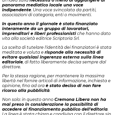
un'idea sulla
necessità o meno di aggiungere al
panorama mediatico locale una voce
indipendente
. Una voce svincolata da partiti,
associazioni di categoria, enti o movimenti.
In questo anno il giornale è stato finanziato
interamente da un gruppo di lavoratori,
imprenditori e liberi professionisti
che hanno dato
vita alla società editrice Scriptoria Srl.
La scelta di tutelare l'identità dei finanziatori è stata
meditata e voluta e
risponde alla necessità di
evitare qualsiasi ingerenza esterna sulla linea
editoriale
, di fatto liberamente decisa sempre dal
direttore.
Per la stessa ragione, per mantenere la massima
libertà nel fornire articoli di informazione, inchiesta e
opinione, fino ad ora
è stato deciso di non fare
ricorso alla pubblicità
.
Non solo: in questo anno
Cremona Libera non ha
mai preso in considerazione la possibilità di
accedere al finanziamento pubblico dell'editoria
.
La linea è stata chiara e condivisa con il direttore sin