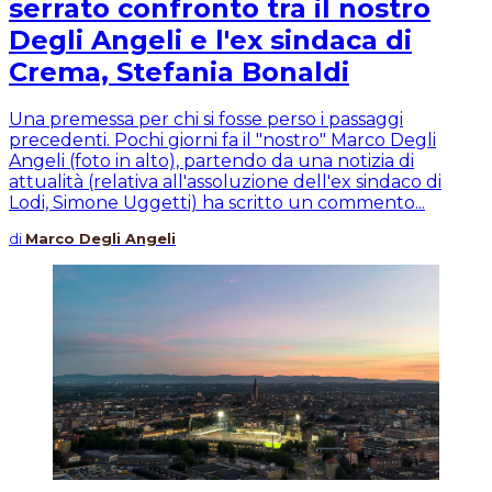
serrato confronto tra il nostro
Degli Angeli e l'ex sindaca di
Crema, Stefania Bonaldi
Una premessa per chi si fosse perso i passaggi
precedenti. Pochi giorni fa il "nostro" Marco Degli
Angeli (foto in alto), partendo da una notizia di
attualità (relativa all'assoluzione dell'ex sindaco di
Lodi, Simone Uggetti) ha scritto un commento...
di
Marco Degli Angeli