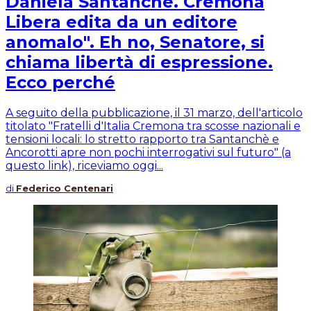
Daniela Santanchè. Cremona
Libera edita da un editore
anomalo". Eh no, Senatore, si
chiama libertà di espressione.
Ecco perché
A seguito della pubblicazione, il 31 marzo, dell'articolo
titolato "Fratelli d'Italia Cremona tra scosse nazionali e
tensioni locali: lo stretto rapporto tra Santanchè e
Ancorotti apre non pochi interrogativi sul futuro" (a
questo link), riceviamo oggi...
di
Federico Centenari