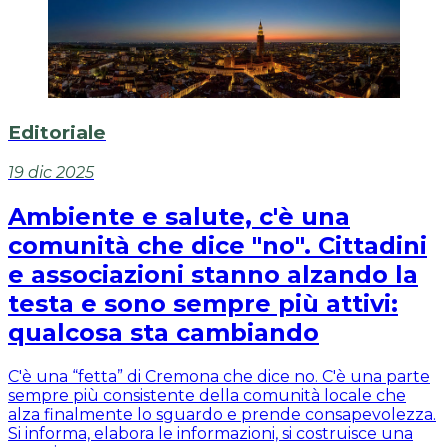
Editoriale
19 dic 2025
Ambiente e salute, c'è una
comunità che dice "no". Cittadini
e associazioni stanno alzando la
testa e sono sempre più attivi:
qualcosa sta cambiando
C'è una “fetta” di Cremona che dice no. C'è una parte
sempre più consistente della comunità locale che
alza finalmente lo sguardo e prende consapevolezza.
Si informa, elabora le informazioni, si costruisce una