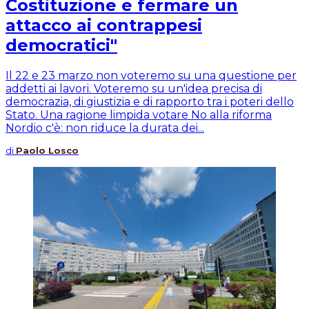
Costituzione e fermare un
attacco ai contrappesi
democratici"
Il 22 e 23 marzo non voteremo su una questione per
addetti ai lavori. Voteremo su un'idea precisa di
democrazia, di giustizia e di rapporto tra i poteri dello
Stato. Una ragione limpida votare No alla riforma
Nordio c'è: non riduce la durata dei...
di
Paolo Losco