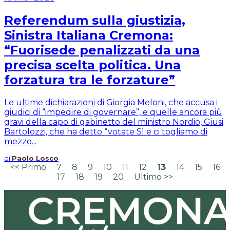
Referendum sulla giustizia,
Sinistra Italiana Cremona:
“Fuorisede penalizzati da una
precisa scelta politica. Una
forzatura tra le forzature”
Le ultime dichiarazioni di Giorgia Meloni, che accusa i
giudici di “impedire di governare”, e quelle ancora più
gravi della capo di gabinetto del ministro Nordio, Giusi
Bartolozzi, che ha detto “votate Sì e ci togliamo di
mezzo...
di
Paolo Losco
<< Primo
7
8
9
10
11
12
13
14
15
16
17
18
19
20
Ultimo >>