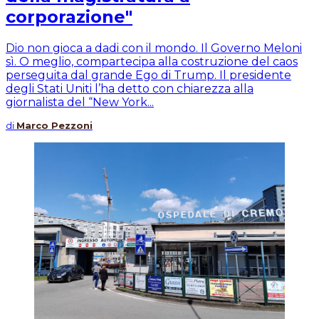
corporazione"
Dio non gioca a dadi con il mondo. Il Governo Meloni
sì. O meglio, compartecipa alla costruzione del caos
perseguita dal grande Ego di Trump. Il presidente
degli Stati Uniti l’ha detto con chiarezza alla
giornalista del “New York...
di
Marco Pezzoni