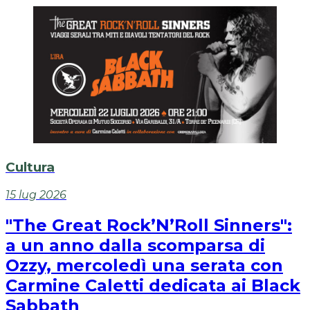
Cultura
15 lug 2026
"The Great Rock’N’Roll Sinners":
a un anno dalla scomparsa di
Ozzy, mercoledì una serata con
Carmine Caletti dedicata ai Black
Sabbath