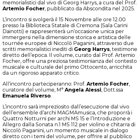
memorialistici dal vivo di Georg Harrys, a cura del Prof.
Artemio Focher
, pubblicato da Abscondita nel 2025.
L’incontro si svolgerà il 15 Novembre alle ore 12.00
presso la Biblioteca Statale di Cremona (Sala Carini
Dainotti) e rappresenterà un’occasione unica per
immergersi nella dimensione storica e artistica delle
tournée europee di Niccolò Paganini, attraverso due
scritti memorialistici inediti di
Georg Harrys
, testimone
diretto dell’epoca. Il volume, curato dal Prof. Artemio
Focher, offre una preziosa testimonianza del contesto
musicale e culturale del primo Ottocento, arricchita
da un rigoroso apparato critico.
All’incontro parteciperanno: Prof.
Artemio Focher
,
curatore del volume, M°
Angela Alessi
, Dott.ssa
Emanuela Riverso
.
L’incontro sarà impreziosito dall’esecuzione dal vivo
dell’ensemble d’archi MAGMAmusica, che proporrà i
Quattro Notturni per archi MS 15 e l’Introduzione e
Allegro dalla Sonata n.1 MS 112 per violino e chitarra di
Niccolò Paganini, un momento musicale in dialogo
diretto con i temi del volume, per offrire al pubblico