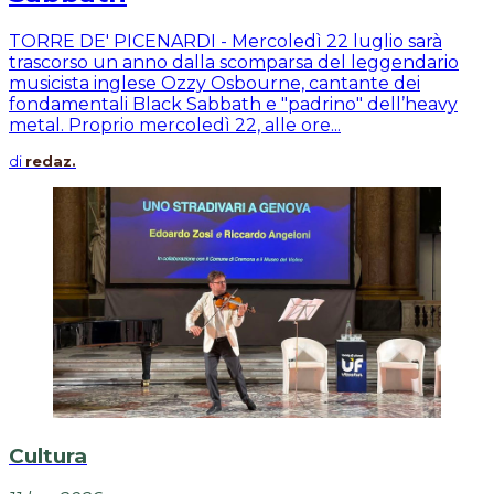
TORRE DE' PICENARDI - Mercoledì 22 luglio sarà
trascorso un anno dalla scomparsa del leggendario
musicista inglese Ozzy Osbourne, cantante dei
fondamentali Black Sabbath e "padrino" dell’heavy
metal. Proprio mercoledì 22, alle ore...
di
redaz.
Cultura