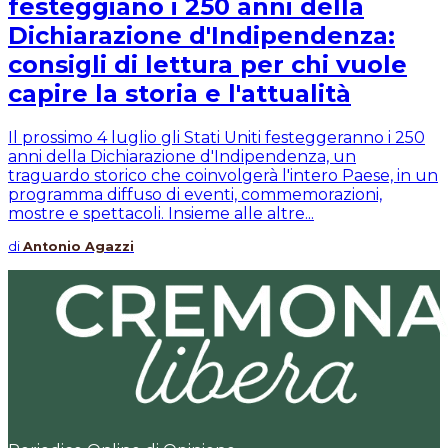
festeggiano i 250 anni della
Dichiarazione d'Indipendenza:
consigli di lettura per chi vuole
capire la storia e l'attualità
Il prossimo 4 luglio gli Stati Uniti festeggeranno i 250
anni della Dichiarazione d'Indipendenza, un
traguardo storico che coinvolgerà l'intero Paese, in un
programma diffuso di eventi, commemorazioni,
mostre e spettacoli. Insieme alle altre...
di
Antonio Agazzi