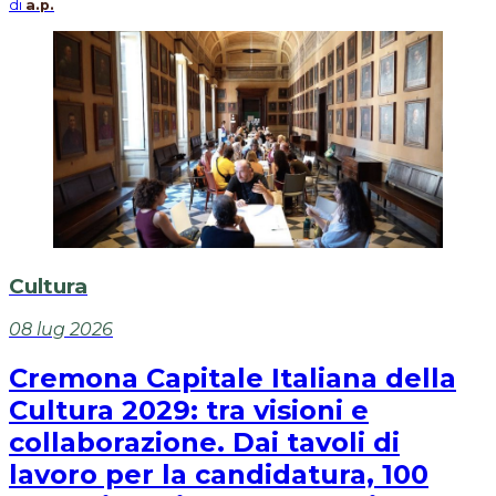
di
a.p.
Cultura
08 lug 2026
Cremona Capitale Italiana della
Cultura 2029: tra visioni e
collaborazione. Dai tavoli di
lavoro per la candidatura, 100