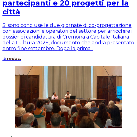
partecipanti e 20 progetti per la
città
Si sono concluse le due giornate di co-progettazione
con associazioni e operatori del settore per arricchire il
dossier di candidatura di Cremona a Capitale Italiana
della Cultura 2029, documento che andrà presentato
entro fine settembre. Dopo la prima...
di
redaz.