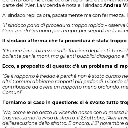
parte dell'Aler. La vicenda è nota e il sindaco
Andrea Vi
Al sindaco replica ora, pacatamente ma con fermezza, il
“
Il sindaco parla di procedura troppo rapida
– osserva 
Comune di Cremona per tempo, per segnalare la vicen
Il sindaco afferma che la procedura è stata tropp
“
Occorre fare chiarezza sulle funzioni degli enti. I casi 
bollente per le mani, ma gli enti pubblici dialogano e i
Ecco, a proposito di questo: c'è un problema di rap
“
Se il rapporto è freddo è perché non è stato curato nel
altri Comuni abbiamo rapporti più profondi. Ricordo c
contribuisce ad avere un rapporto meno profondo, meno 
Comuni
”.
Torniamo al caso in questione: si è svolto tutto t
“
No, come le ho detto la vicenda nasce con la messa in mo
trasmettiamo l'avviso di sfratto. Il 23 ottobre, l'Aler i
dell'esecuzione dello sfratto. E ancora, il 21 novembr