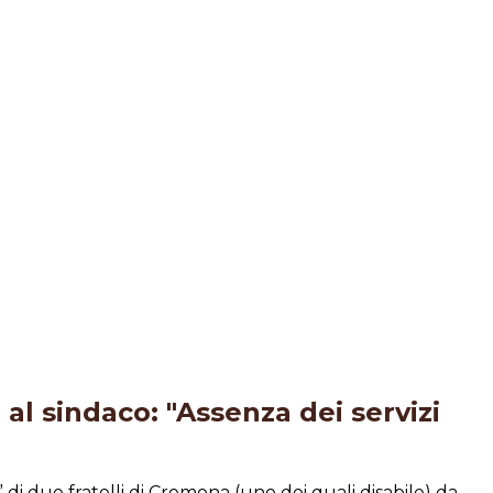
 al sindaco: "Assenza dei servizi
 di due fratelli di Cremona (uno dei quali disabile) da