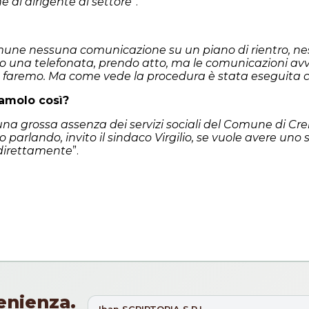
 al dirigente di settore
”.
ne nessuna comunicazione su un piano di rientro, ness
averso una telefonata, prendo atto, ma le comunicazioni a
lo faremo. Ma come vede la procedura è stata eseguita 
iamolo così?
o una grossa assenza dei servizi sociali del Comune di 
arlando, invito il sindaco Virgilio, se vuole avere uno sc
i direttamente
”.
enienza.