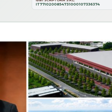
Iban SCRIPTORIA S.R.L.
IT77I0200854731000107336374