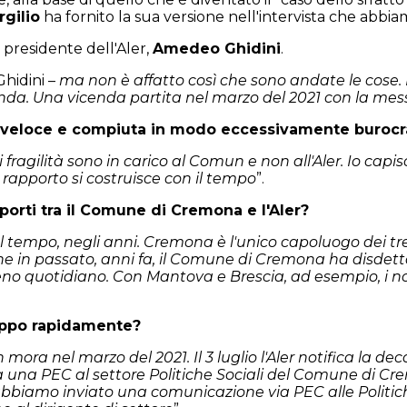
rgilio
ha fornito la sua versione nell'intervista che abbi
 presidente dell'Aler,
Amedeo Ghidini
.
Ghidini –
ma non è affatto così che sono andate le cose. 
da. Una vicenda partita nel marzo del 2021 con la mes
o veloce e compiuta in modo eccessivamente burocr
di fragilità sono in carico al Comun e non all'Aler. Io cap
l rapporto si costruisce con il tempo
”.
porti tra il Comune di Cremona e l'Aler?
 tempo, negli anni. Cremona è l'unico capoluogo dei tre 
he in passato, anni fa, il Comune di Cremona ha disdet
quotidiano. Con Mantova e Brescia, ad esempio, i nostri
roppo rapidamente?
ra nel marzo del 2021. Il 3 luglio l'Aler notifica la deca
nvia una PEC al settore Politiche Sociali del Comune di Cr
e abbiamo inviato una comunicazione via PEC alle Politic