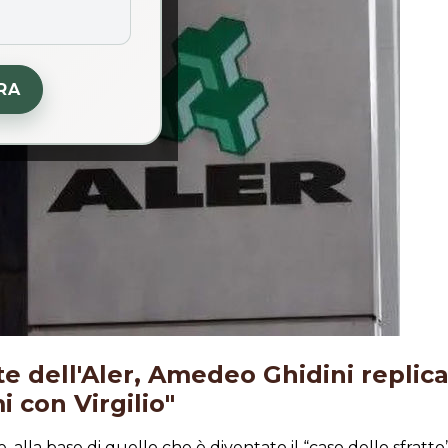
RA
nte dell'Aler, Amedeo Ghidini replica
 con Virgilio"
alla base di quello che è diventato il “caso dello sfratto”