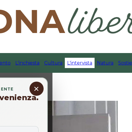
ento
L'inchiesta
Cultura
L'intervista
Natura
Sostie
×
DENTE
venienza.