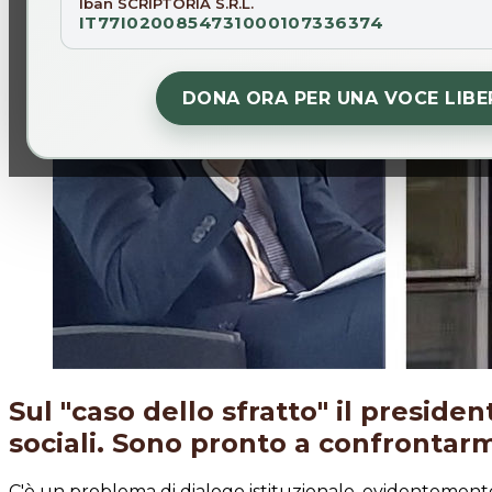
Iban SCRIPTORIA S.R.L.
IT77I0200854731000107336374
DONA ORA PER UNA VOCE LIBE
Sul "caso dello sfratto" il preside
sociali. Sono pronto a confrontarmi
C'è un problema di dialogo istituzionale, evidentemente, 