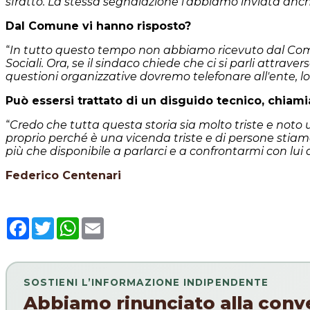
sfratto. La stessa segnalazione l'abbiamo inviata anche
Dal Comune vi hanno risposto?
“
In tutto questo tempo non abbiamo ricevuto dal Comu
Sociali. Ora, se il sindaco chiede che ci si parli attr
questioni organizzative dovremo telefonare all'ente, 
Può essersi trattato di un disguido tecnico, chiam
“
Credo che tutta questa storia sia molto triste e not
proprio perché è una vicenda triste e di persone stiamo p
più che disponibile a parlarci e a confrontarmi con lu
Federico Centenari
Facebook
Twitter
WhatsApp
Email
SOSTIENI L’INFORMAZIONE INDIPENDENTE
Abbiamo rinunciato alla conv