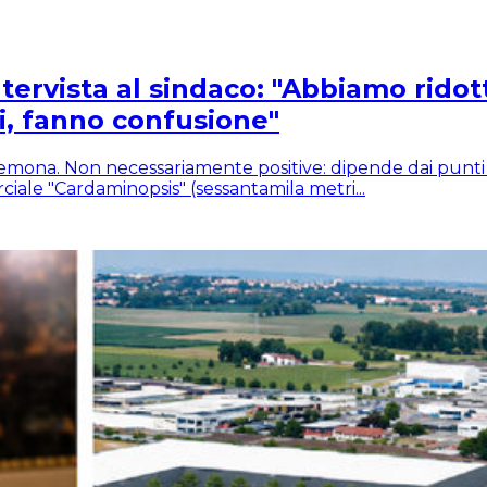
tervista al sindaco: "Abbiamo ridot
i, fanno confusione"
mona. Non necessariamente positive: dipende dai punti di v
ale "Cardaminopsis" (sessantamila metri...