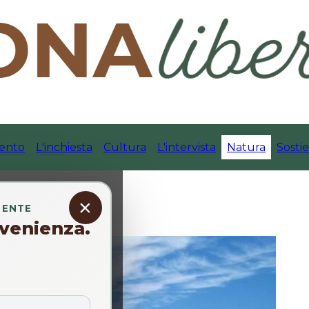
ento
L'inchiesta
Cultura
L'intervista
Natura
Sostie
×
DENTE
venienza.