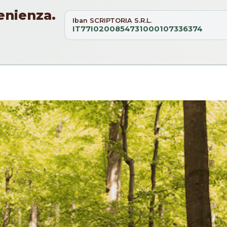
enienza.
Iban SCRIPTORIA S.R.L.
IT77I0200854731000107336374