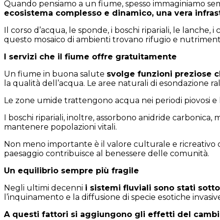
Quando pensiamo a un fiume, spesso immaginiamo sempl
ecosistema complesso e dinamico, una vera infrast
Il corso d’acqua, le sponde, i boschi ripariali, le lanch
questo mosaico di ambienti trovano rifugio e nutrimento
I servizi che il fiume offre gratuitamente
Un fiume in buona salute
svolge funzioni preziose 
la qualità dell’acqua. Le aree naturali di esondazione ral
Le zone umide trattengono acqua nei periodi piovosi e la 
I boschi ripariali, inoltre, assorbono anidride carbonica, 
mantenere popolazioni vitali.
Non meno importante è il valore culturale e ricreativo
paesaggio contribuisce al benessere delle comunità.
Un equilibrio sempre più fragile
Negli ultimi decenni
i sistemi fluviali sono stati sot
l’inquinamento e la diffusione di specie esotiche invasi
A questi fattori si aggiungono gli effetti del cam