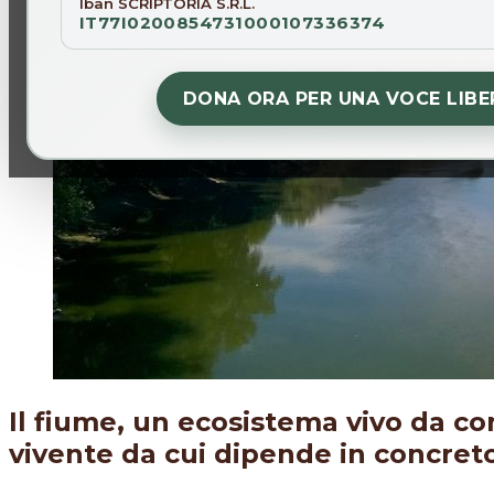
Iban SCRIPTORIA S.R.L.
IT77I0200854731000107336374
DONA ORA PER UNA VOCE LIBE
Il fiume, un ecosistema vivo da c
vivente da cui dipende in concreto