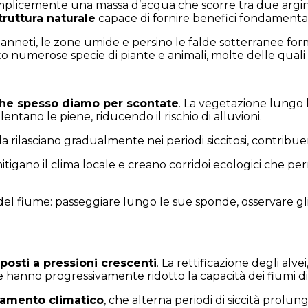
icemente una massa d’acqua che scorre tra due argini.
ruttura naturale
capace di fornire benefici fondamentali
e, i canneti, le zone umide e persino le falde sotterranee
 numerose specie di piante e animali, molte delle quali 
che spesso diamo per scontate
. La vegetazione lungo l
lentano le piene, riducendo il rischio di alluvioni.
rilasciano gradualmente nei periodi siccitosi, contribuend
mitigano il clima locale e creano corridoi ecologici che per
 del fiume: passeggiare lungo le sue sponde, osservare g
toposti a pressioni crescenti
. La rettificazione degli alve
ve hanno progressivamente ridotto la capacità dei fiumi di
biamento climatico
, che alterna periodi di siccità prolun