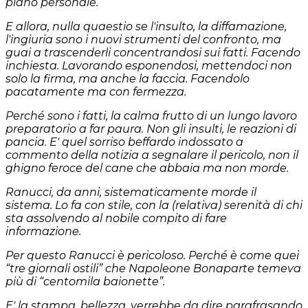
piano personale.
E allora, nulla quaestio se l'insulto, la diffamazione,
l'ingiuria sono i nuovi strumenti del confronto, ma
guai a trascenderli concentrandosi sui fatti. Facendo
inchiesta. Lavorando esponendosi, mettendoci non
solo la firma, ma anche la faccia. Facendolo
pacatamente ma con fermezza.
Perché sono i fatti, la calma frutto di un lungo lavoro
preparatorio a far paura. Non gli insulti, le reazioni di
pancia. E' quel sorriso beffardo indossato a
commento della notizia a segnalare il pericolo, non il
ghigno feroce del cane che abbaia ma non morde.
Ranucci, da anni, sistematicamente morde il
sistema. Lo fa con stile, con la (relativa) serenità di chi
sta assolvendo al nobile compito di fare
informazione.
Per questo Ranucci è pericoloso. Perché è come quei
“tre giornali ostili” che Napoleone Bonaparte temeva
più di “centomila baionette”.
E' la stampa, bellezza, verrebbe da dire parafrasando