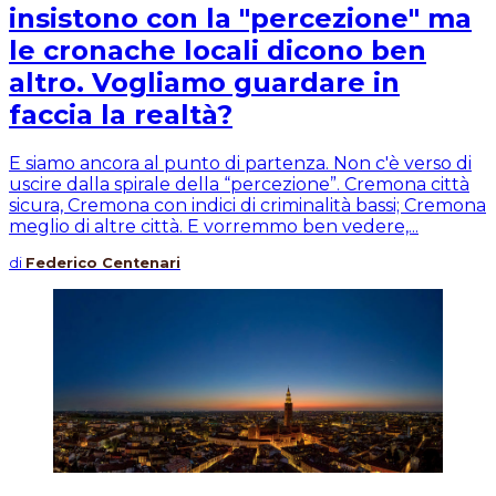
insistono con la "percezione" ma
le cronache locali dicono ben
altro. Vogliamo guardare in
faccia la realtà?
E siamo ancora al punto di partenza. Non c'è verso di
uscire dalla spirale della “percezione”. Cremona città
sicura, Cremona con indici di criminalità bassi; Cremona
meglio di altre città. E vorremmo ben vedere,...
di
Federico Centenari