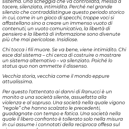
sistema. Una scheggia che va controllata, messa a
tacere, silenziata, intimidita. Perché nel grande
silenzio che contraddistingue questo periodo storico
in cui, come in un gioco di specchi, troppe voci si
affastellano sino a creare un immenso vuoto di
contenuti, un vuoto comunicativo, la libertà di
pensiero e la libertà di informazione sono divenute
più che mai pericolose. Insidiose.
Chi tocca i fili muore. Se va bene, viene intimidito. Chi
esce dal sistema – chi cerca di costruire o mostrare
un sistema alternativo – va silenziato. Poiché lo
status quo non ammette il dissenso.
Vecchia storia, vecchia come il mondo eppure
attualissima.
Per questo l'attentato ai danni di Ranucci è un
monito a una società silente, assuefatta alla
violenza e al sopruso. Una società nella quale vigono
“regole” che hanno scalzato le precedenti,
guadagnate con tempo e fatica. Una società nella
quale il libero confronto è tollerato solo nella misura
in cui assume i connotati della reciproca offesa sul