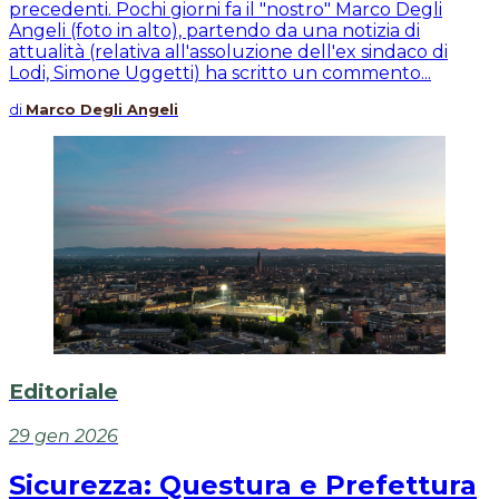
precedenti. Pochi giorni fa il "nostro" Marco Degli
Angeli (foto in alto), partendo da una notizia di
attualità (relativa all'assoluzione dell'ex sindaco di
Lodi, Simone Uggetti) ha scritto un commento...
di
Marco Degli Angeli
Editoriale
29 gen 2026
Sicurezza: Questura e Prefettura