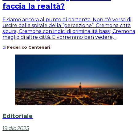
faccia la realtà?
E siamo ancora al punto di partenza. Non c'è verso di
uscire dalla spirale della “percezione”. Cremona città
sicura, Cremona con indici di criminalità bassi; Cremona
meglio di altre città. E vorremmo ben vedere,...
di
Federico Centenari
Editoriale
19 dic 2025