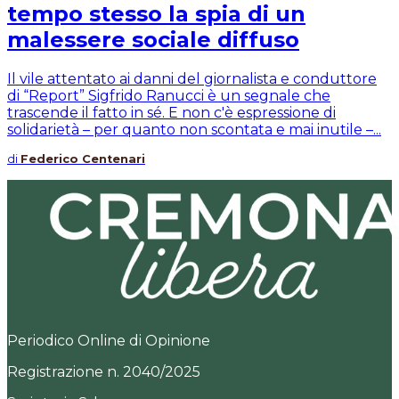
tempo stesso la spia di un
malessere sociale diffuso
Il vile attentato ai danni del giornalista e conduttore
di “Report” Sigfrido Ranucci è un segnale che
trascende il fatto in sé. E non c'è espressione di
solidarietà – per quanto non scontata e mai inutile –...
di
Federico Centenari
Periodico Online di Opinione
Registrazione n. 2040/2025