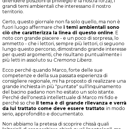
difendere posizioni di privilegio è la nostra forza), i
grandi temi ambientali che interessano il nostro
territorio.
Certo, questo giornale non fa solo quello, ma non è
fuori luogo affermare che
i temi ambientali sono
ciò che caratterizza la linea di questo online
. E
noto con grande piacere - e un poco di sorpresa, lo
ammetto - che i lettori, sempre più lettori, ci seguono
lungo questo percorso, dimostrando grande interesse
per questi argomenti, che risultano puntualmente i
più letti in assoluto su
Cremona Libera
.
Ecco perché quando Marco, forte delle sue
competenze e della sua passata esperienza di
consigliere regionale, mi ha proposto di realizzare una
grande inchiesta in più "puntate" sull'inquinamento
del bacino padano non ho esitato un solo istante.
Perché dell'onestà intellettuale di Marco mi fido e
perché so che
il tema è di grande rilevanza e verrà
da lui trattato come deve essere trattato
: in modo
serio, approfondito e documentato.
Non abbiamo la pretesa di scoprire chissà quali