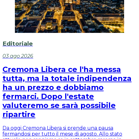
Editoriale
03 ago 2026
Cremona Libera ce l'ha messa
tutta, ma la totale indipendenza
ha un prezzo e dobbiamo
fermarci. Dopo l'estate
valuteremo se sarà possibile
ripartire
Da oggi Cremona Libera si prende una pausa
fermandosi per tutto il mese di agosto. Allo stato