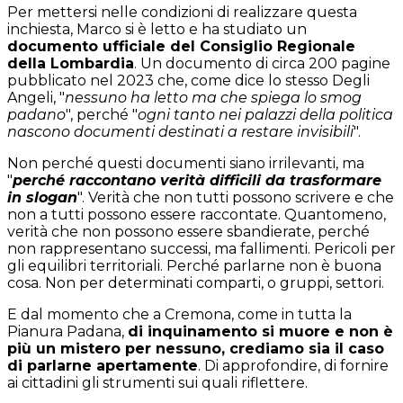
Per mettersi nelle condizioni di realizzare questa
inchiesta, Marco si è letto e ha studiato un
documento ufficiale del Consiglio Regionale
della Lombardia
. Un documento di circa 200 pagine
pubblicato nel 2023 che, come dice lo stesso Degli
Angeli, "
nessuno ha letto ma che spiega lo smog
padano
", perché "
ogni tanto nei palazzi della politica
nascono documenti destinati a restare invisibili
".
Non perché questi documenti siano irrilevanti, ma
"
perché raccontano verità difficili da trasformare
in slogan
". Verità che non tutti possono scrivere e che
non a tutti possono essere raccontate. Quantomeno,
verità che non possono essere sbandierate, perché
non rappresentano successi, ma fallimenti. Pericoli per
gli equilibri territoriali. Perché parlarne non è buona
cosa. Non per determinati comparti, o gruppi, settori.
E dal momento che a Cremona, come in tutta la
Pianura Padana,
di inquinamento si muore e non è
più un mistero per nessuno, crediamo sia il caso
di parlarne apertamente
. Di approfondire, di fornire
ai cittadini gli strumenti sui quali riflettere.