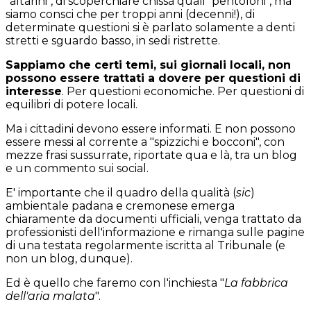
"altarini", di scoperchiare chissà quali "pentoloni", ma
siamo consci che per troppi anni (decenni!), di
determinate questioni si è parlato solamente a denti
stretti e sguardo basso, in sedi ristrette.
Sappiamo che certi temi, sui giornali locali, non
possono essere trattati a dovere per questioni di
interesse
. Per questioni economiche. Per questioni di
equilibri di potere locali.
Ma i cittadini devono essere informati. E non possono
essere messi al corrente a "spizzichi e bocconi", con
mezze frasi sussurrate, riportate qua e là, tra un blog
e un commento sui social.
E' importante che il quadro della qualità (
sic
)
ambientale padana e cremonese emerga
chiaramente da documenti ufficiali, venga trattato da
professionisti dell'informazione e rimanga sulle pagine
di una testata regolarmente iscritta al Tribunale (e
non un blog, dunque).
Ed è quello che faremo con l'inchiesta "
La fabbrica
dell'aria malata
".